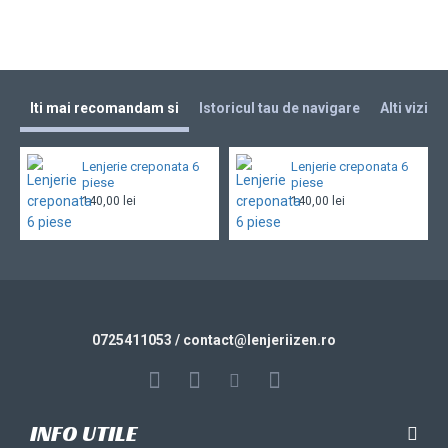
Iti mai recomandam si
Istoricul tau de navigare
Alti vizita
Lenjerie creponata 6
Lenjerie creponata 6
piese
piese
140,00 lei
140,00 lei
0725411053
/ contact@
lenjeriizen.ro
INFO UTILE