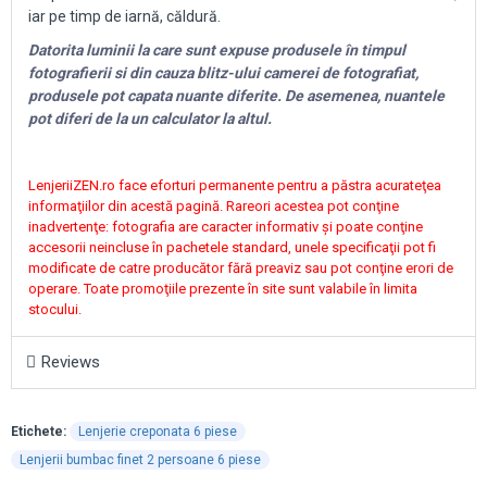
iar pe timp de iarnă, căldură.
Datorita luminii la care sunt expuse produsele în timpul
fotografierii si din cauza blitz-ului camerei de fotografiat,
produsele pot capata nuante diferite. De asemenea, nuantele
pot diferi de la un calculator la altul.
LenjeriiZEN.ro face eforturi permanente pentru a păstra acurateţea
informaţiilor din acestă pagină. Rareori acestea pot conţine
inadvertenţe: fotografia are caracter informativ şi poate conţine
accesorii neincluse în pachetele standard, unele specificaţii pot fi
modificate de catre producător fără preaviz sau pot conţine erori de
operare. Toate promoţiile prezente în site sunt valabile în limita
stocului.
Reviews
Etichete:
Lenjerie creponata 6 piese
Lenjerii bumbac finet 2 persoane 6 piese