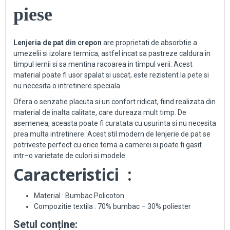
piese
Len
j
eria
de
pat
din
cre
p
on
are proprietati de absorbtie a
umezelii si izolare termica, astfel incat sa pastreze caldura in
timpul iernii si sa mentina racoarea in timpul verii. Acest
material poate fi usor spalat si uscat, este rezistent la pete si
nu necesita o intretinere speciala.
O
f
era
o
sen
z
at
ie
plac
uta
si
un
conf
ort
ridic
at
,
fi
ind
real
iz
ata
din
material
de
in
alt
a
cal
itate
,
care
d
ure
aza
mult
tim
p
.
De
a
sem
ene
a
,
ace
asta
po
ate
fi
cur
at
ata
cu
usur
int
a
si
nu
ne
ces
ita
pre
a
mult
a
int
ret
ine
re
.
Ac
est
st
il
modern
de
len
j
erie
de
pat
se
pot
ri
vest
e
perfect
cu
or
ice
tem
a
a
came
re
i
si
po
ate
fi
gas
it
intr
–
o
var
iet
ate
de
cul
ori
si
mode
le
.
Caracteristici
:
Material : Bumbac Policoton
Compozitie textila : 70% bumbac – 30% poliester
Setul conține: