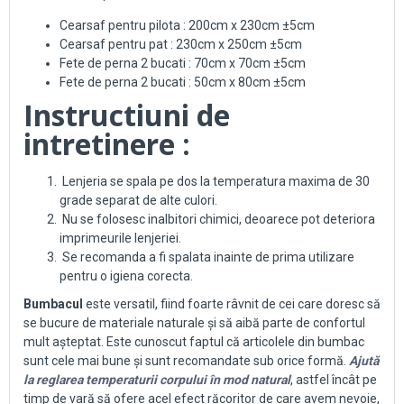
Cearsaf pentru pilota : 200cm x 230cm ±5cm
Cearsaf pentru pat : 230cm x 250cm ±5cm
Fete de perna 2 bucati : 70cm x 70cm ±5cm
Fete de perna 2 bucati : 50cm x 80cm ±5cm
Instructiuni de
intretinere :
Lenjeria se spala pe dos la temperatura maxima de 30
grade separat de alte culori.
Nu se folosesc inalbitori chimici, deoarece pot deteriora
imprimeurile lenjeriei.
Se recomanda a fi spalata inainte de prima utilizare
pentru o igiena corecta.
Bumbacul
este versatil, fiind foarte râvnit de cei care doresc să
se bucure de materiale naturale și să aibă parte de confortul
mult așteptat. Este cunoscut faptul că articolele din bumbac
sunt cele mai bune și sunt recomandate sub orice formă.
Ajută
la reglarea temperaturii corpului în mod natural
, astfel încât pe
timp de vară să ofere acel efect răcoritor de care avem nevoie,