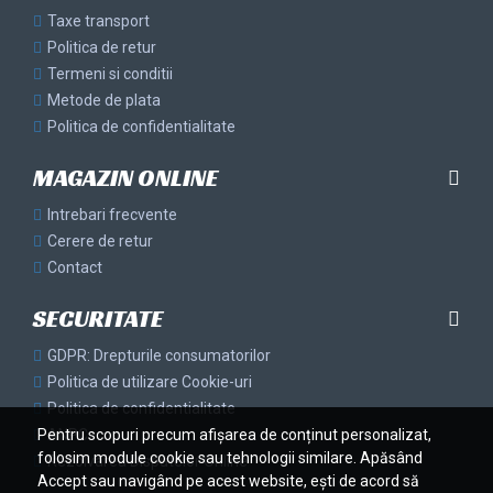
Taxe transport
Politica de retur
Termeni si conditii
Metode de plata
Politica de confidentialitate
MAGAZIN ONLINE
Intrebari frecvente
Cerere de retur
Contact
SECURITATE
GDPR: Drepturile consumatorilor
Politica de utilizare Cookie-uri
Politica de confidentialitate
Pentru scopuri precum afișarea de conținut personalizat,
ANPC
folosim module cookie sau tehnologii similare. Apăsând
Rezolvarea Disputelor Online
Accept sau navigând pe acest website, ești de acord să