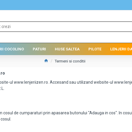
RII COCOLINO
PATURI
HUSE SALTEA
PILOTE
LENJERII 
Termeni si conditii
.ro
bsite-ul www.lenjeriizen.ro. Accesand sau utilizand website-ul www.lenjeri
.L.
ati in cosul de cumparaturi prin apasarea butonului "Adauga in cos". In co
 cosul.