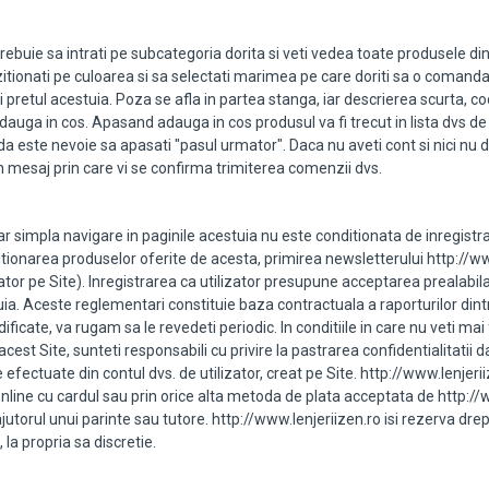
rebuie sa intrati pe subcategoria dorita si veti vedea toate produsele di
itionati pe culoarea si sa selectati marimea pe care doriti sa o comanda
 pretul acestuia. Poza se afla in partea stanga, iar descrierea scurta, co
a adauga in cos. Apasand adauga in cos produsul va fi trecut in lista dvs de
 este nevoie sa apasati "pasul urmator". Daca nu aveti cont si nici nu dor
un mesaj prin care vi se confirma trimiterea comenzii dvs.
iar simpla navigare in paginile acestuia nu este conditionata de inregistra
itionarea produselor oferite de acesta, primirea newsletterului http://www
izator pe Site). Inregistrarea ca utilizator presupune acceptarea prealabila
tuia. Aceste reglementari constituie baza contractuala a raporturilor dintr
 modificate, va rugam sa le revedeti periodic. In conditiile in care nu veti
acest Site, sunteti responsabili cu privire la pastrarea confidentialitatii d
 efectuate din contul dvs. de utilizator, creat pe Site. http://www.lenje
i online cu cardul sau prin orice alta metoda de plata acceptata de http:/
utorul unui parinte sau tutore. http://www.lenjeriizen.ro isi rezerva drept
la propria sa discretie.