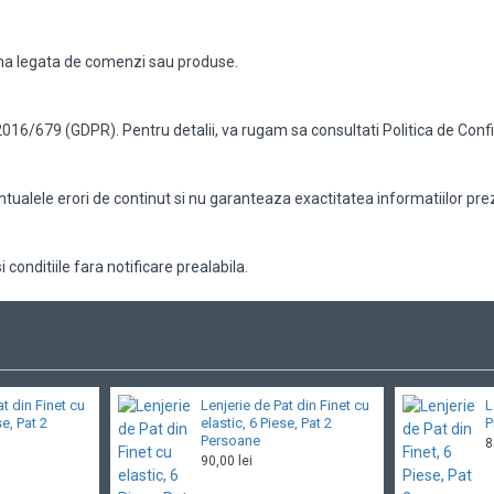
ema legata de comenzi sau produse.
6/679 (GDPR). Pentru detalii, va rugam sa consultati Politica de Confide
alele erori de continut si nu garanteaza exactitatea informatiilor prez
conditiile fara notificare prealabila.
at din Finet cu
Lenjerie de Pat din Finet cu
L
se, Pat 2
elastic, 6 Piese, Pat 2
P
Persoane
8
90,00 lei