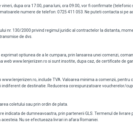
 vineri, dupa ora 17.00, pana luni, ora 09.00, vor fi confirmate (telefoni
matoarele numere de telefon: 0725 411 053. Ne puteti contacta si pe adr
 nr. 130/2000 privind regimul juridic al contractelor la distanta, momen
transmise de dvs.
v-ati exprimat optiunea de a le cumpara, prin lansarea unei comenzi, com
 web www.lenjeriizen.ro si sunt insotite, dupa caz, de certificate de gar
 www.lenjeriizen.ro, include TVA. Valoarea minima a comenzii, pentru ca
Lei indiferent de destinatie. Reducerea corespunzatoare voucherelor/cu
rea coletului sau prin ordin de plata.
ivrare indicata de dumneavoastra, prin partenerii GLS. Termenul de livra
 acesteia. Nu se efectueaza livrari in afara Romaniei.