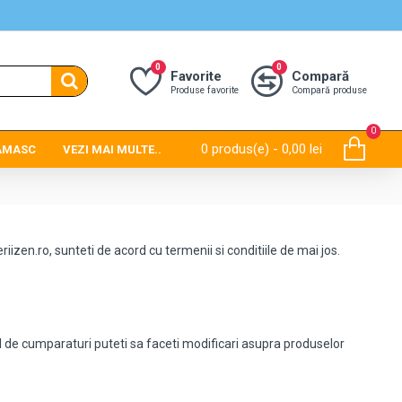
0
0
Favorite
Compară
Produse favorite
Compară produse
0
0 produs(e) - 0,00 lei
DAMASC
VEZI MAI MULTE..
izen.ro, sunteti de acord cu termenii si conditiile de mai jos.
sul de cumparaturi puteti sa faceti modificari asupra produselor