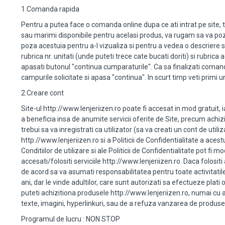
1.Comanda rapida
Pentru a putea face o comanda online dupa ce ati intrat pe site, t
sau marimi disponibile pentru acelasi produs, va rugam sa va poz
poza acestuia pentru a-l vizualiza si pentru a vedea o descriere si
rubrica nr. unitati (unde puteti trece cate bucati doriti) si rubric
apasati butonul "continua cumparaturile". Ca sa finalizati comanda
campurile solicitate si apasa "continua". In scurt timp veti primi 
2.Creare cont
Site-ul http://www.lenjeriizen.ro poate fi accesat in mod gratuit, 
a beneficia insa de anumite servicii oferite de Site, precum achiz
trebui sa va inregistrati ca utilizator (sa va creati un cont de util
http://www.lenjeriizen.ro si a Politicii de Confidentialitate a aces
Conditiilor de utilizare si ale Politicii de Confidentialitate pot fi
accesati/folositi serviciile http://www.lenjeriizen.ro. Daca folositi 
de acord sa va asumati responsabilitatea pentru toate activitatile
ani, dar le vinde adultilor, care sunt autorizati sa efectueze plat
puteti achizitiona produsele http://www.lenjeriizen.ro, numai cu aj
texte, imagini, hyperlinkuri, sau de a refuza vanzarea de produse, 
Programul de lucru : NON STOP