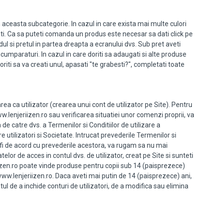
n aceasta subcategorie. In cazul in care exista mai multe culori
ti. Ca sa puteti comanda un produs este necesar sa dati click pe
dul si pretul in partea dreapta a ecranului dvs. Sub pret aveti
 cumparaturi. In cazul in care doriti sa adaugati si alte produse
iti sa va creati unul, apasati "te grabesti?", completati toate
rea ca utilizator (crearea unui cont de utilizator pe Site). Pentru
.lenjeriizen.ro sau verificarea situatiei unor comenzi proprii, va
 de catre dvs. a Termenilor si Conditiilor de utilizare a
e utilizatori si Societate. Intrucat prevederile Termenilor si
 mai fi de acord cu prevederile acestora, va rugam sa nu mai
atelor de acces in contul dvs. de utilizator, creat pe Site si sunteti
riizen.ro poate vinde produse pentru copii sub 14 (paisprezece)
/www.lenjeriizen.ro. Daca aveti mai putin de 14 (paisprezece) ani,
ul de a inchide conturi de utilizatori, de a modifica sau elimina