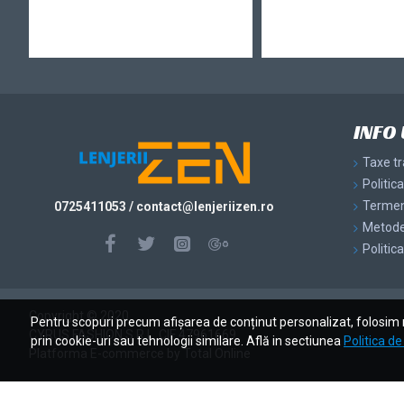
INFO 
Taxe t
Politic
Termeni
0725411053
/ contact@
lenjeriizen.ro
Metode
Politic
Copyright © 2020
Pentru scopuri precum afișarea de conținut personalizat, folosim 
CYRUS FASHION S.R.L. CIF 47961669
prin cookie-uri sau tehnologii similare. Află in sectiunea
Politica d
Platforma E-commerce by Total Online