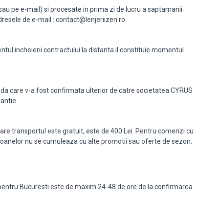
c sau pe e-mail) si procesate in prima zi de lucru a saptamanii
esele de e-mail : contact@lenjeriizen.ro.
tul incheierii contractului la distanta il constituie momentul
anda care v-a fost confirmata ulterior de catre societatea CYRUS
antie.
re transportul este gratuit, este de 400 Lei. Pentru comenzi cu
poanelor nu se cumuleaza cu alte promotii sau oferte de sezon.
re pentru Bucuresti este de maxim 24-48 de ore de la confirmarea