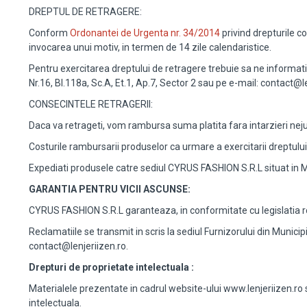
DREPTUL DE RETRAGERE:
Conform
Ordonantei de Urgenta nr. 34/2014
privind drepturile co
invocarea unui motiv, in termen de 14 zile calendaristice.
Pentru exercitarea dreptului de retragere trebuie sa ne informati 
Nr.16, Bl.118a, Sc.A, Et.1, Ap.7, Sector 2 sau pe e-mail: contact@le
CONSECINTELE RETRAGERII:
Daca va retrageti, vom rambursa suma platita fara intarzieri neju
Costurile rambursarii produselor ca urmare a exercitarii dreptul
Expediati produsele catre sediul CYRUS FASHION S.R.L situat in Muni
GARANTIA PENTRU VICII ASCUNSE:
CYRUS FASHION S.R.L garanteaza, in conformitate cu legislatia r
Reclamatiile se transmit in scris la sediul Furnizorului din Municip
contact@lenjeriizen.ro.
Drepturi de proprietate intelectuala :
Materialele prezentate in cadrul website-ului www.lenjeriizen.ro s
intelectuala.