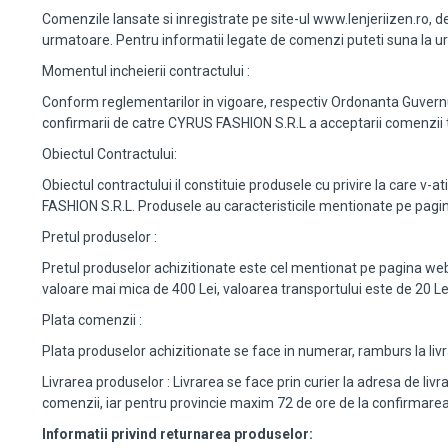
Comenzile lansate si inregistrate pe site-ul www.lenjeriizen.ro, de
urmatoare. Pentru informatii legate de comenzi puteti suna la ur
Momentul incheierii contractului :
Conform reglementarilor in vigoare, respectiv Ordonanta Guvernului
confirmarii de catre CYRUS FASHION S.R.L a acceptarii comenzii 
Obiectul Contractului:
Obiectul contractului il constituie produsele cu privire la care 
FASHION S.R.L. Produsele au caracteristicile mentionate pe pagina
Pretul produselor :
Pretul produselor achizitionate este cel mentionat pe pagina web
valoare mai mica de 400 Lei, valoarea transportului este de 20 
Plata comenzii :
Plata produselor achizitionate se face in numerar, ramburs la livra
Livrarea produselor : Livrarea se face prin curier la adresa de l
comenzii, iar pentru provincie maxim 72 de ore de la confirmarea
Informatii privind returnarea produselor: