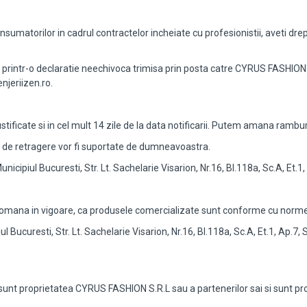
nsumatorilor in cadrul contractelor incheiate cu profesionistii, aveti drep
printr-o declaratie neechivoca trimisa prin posta catre CYRUS FASHION S.R
njeriizen.ro.
stificate si in cel mult 14 zile de la data notificarii. Putem amana ramb
ui de retragere vor fi suportate de dumneavoastra.
cipiul Bucuresti, Str. Lt. Sachelarie Visarion, Nr.16, Bl.118a, Sc.A, Et.1
omana in vigoare, ca produsele comercializate sunt conforme cu normele
iul Bucuresti, Str. Lt. Sachelarie Visarion, Nr.16, Bl.118a, Sc.A, Et.1, Ap.7
unt proprietatea CYRUS FASHION S.R.L sau a partenerilor sai si sunt prote