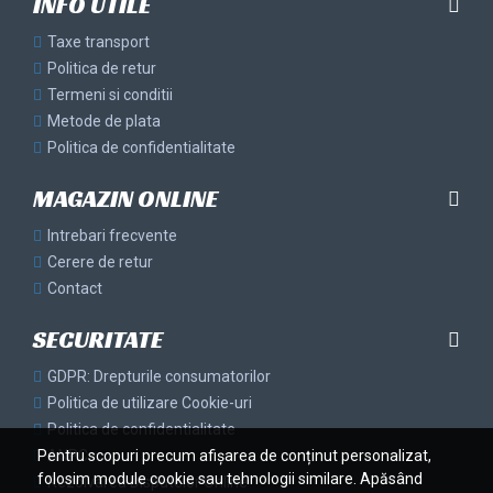
INFO UTILE
Taxe transport
Politica de retur
Termeni si conditii
Metode de plata
Politica de confidentialitate
MAGAZIN ONLINE
Intrebari frecvente
Cerere de retur
Contact
SECURITATE
GDPR: Drepturile consumatorilor
Politica de utilizare Cookie-uri
Politica de confidentialitate
Pentru scopuri precum afișarea de conținut personalizat,
ANPC
folosim module cookie sau tehnologii similare. Apăsând
Rezolvarea Disputelor Online